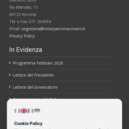
Via Marsala, 13
60123 Ancona
Tel. e Fax: 071 204394
Email:
segreteria@rotaryanconaconero.it
Privacy Policy
In Evidenza
Programma Febbraio 2026
Lettere del Presidente
Lettere del Governatore
Organigramma del Club
Bollettini
Cookie Policy
Contatti