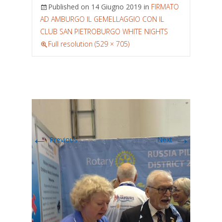
Published on
14 Giugno 2019
in
FIRMATO
AD AMBURGO IL GEMELLAGGIO CON IL
CLUB SAN PIETROBURGO WHITE NIGHTS
Full resolution (529 × 705)
←
→
Previous
Next