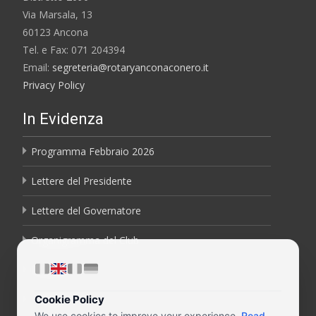
Via Marsala, 13
60123 Ancona
Tel. e Fax: 071 204394
Email:
segreteria@rotaryanconaconero.it
Privacy Policy
In Evidenza
Programma Febbraio 2026
Lettere del Presidente
Lettere del Governatore
Organigramma del Club
Bollettini
Contatti
Cookie Policy
We use cookies to improve your experience.
Read