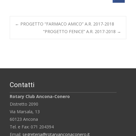
Post
←
PROGETTO “FARMACO AMICO” A.R. 2017-2018
“PROGETTO FENICE” A.R. 2017-2018
→
navigation
Contatti
Rotary Club Ancona-Conero
Distretto 2090
Via Marsala, 13
60123 Ancona
Tel. e Fax: 071 204394
Email:
segreteria@rotaryanconaconero.it