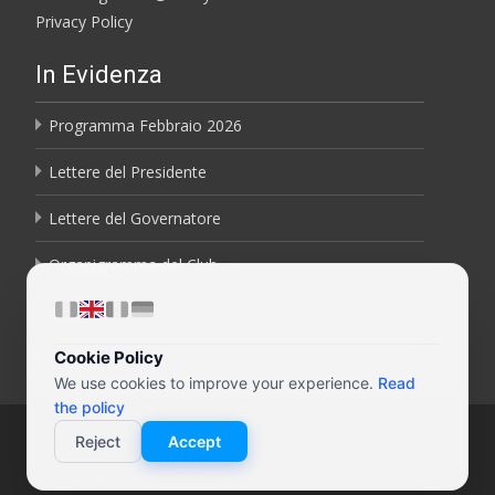
Privacy Policy
In Evidenza
Programma Febbraio 2026
Lettere del Presidente
Lettere del Governatore
Organigramma del Club
Bollettini
Cookie Policy
Contatti
We use cookies to improve your experience.
Read
the policy
Reject
Accept
© 2026 Rotary Club Ancona Conero CF: 80023160429
Credits:
Sigmar Web Marketing Ancona