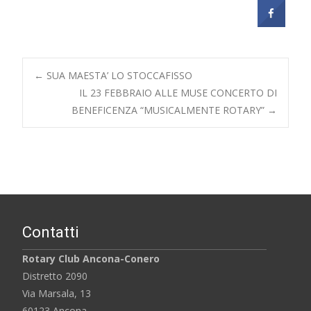
Post
←
SUA MAESTA’ LO STOCCAFISSO
IL 23 FEBBRAIO ALLE MUSE CONCERTO DI
BENEFICENZA “MUSICALMENTE ROTARY”
→
navigation
Contatti
Rotary Club Ancona-Conero
Distretto 2090
Via Marsala, 13
60123 Ancona