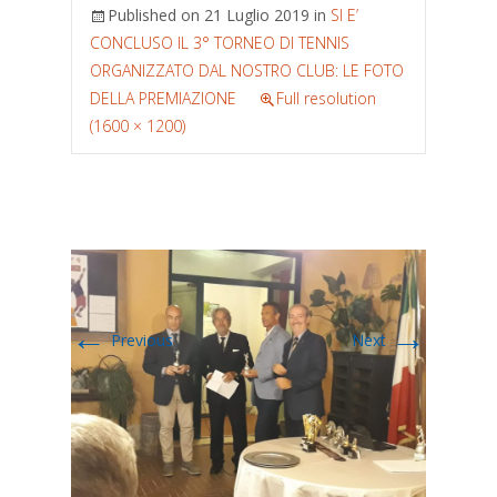
Published on
21 Luglio 2019
in
SI E’
CONCLUSO IL 3° TORNEO DI TENNIS
ORGANIZZATO DAL NOSTRO CLUB: LE FOTO
DELLA PREMIAZIONE
Full resolution
(1600 × 1200)
←
→
Previous
Next