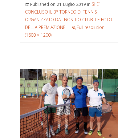
Published on
21 Luglio 2019
in
SI E’
CONCLUSO IL 3° TORNEO DI TENNIS
ORGANIZZATO DAL NOSTRO CLUB: LE FOTO
DELLA PREMIAZIONE
Full resolution
(1600 × 1200)
←
→
Previous
Next