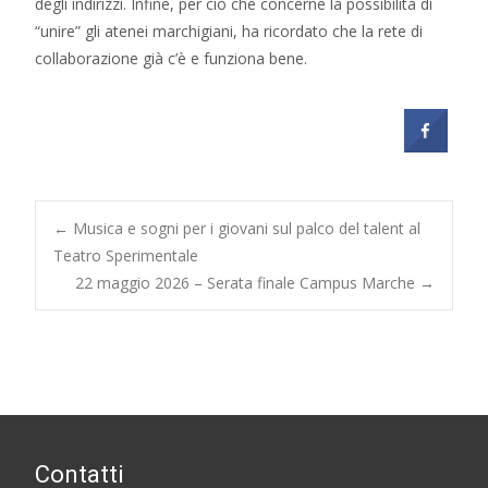
degli indirizzi. Infine, per ciò che concerne la possibilità di
“unire” gli atenei marchigiani, ha ricordato che la rete di
collaborazione già c’è e funziona bene.
Post
←
Musica e sogni per i giovani sul palco del talent al
Teatro Sperimentale
22 maggio 2026 – Serata finale Campus Marche
→
navigation
Contatti