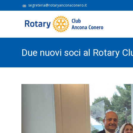
segreteria@rotaryanconaconero.it
Due nuovi soci al Rotary C