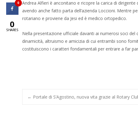
Andrea Alfieri è anconitano e ricopre la carica di dirigent
0
avendo anche fatto parta dell’azienda Loccioni. Mentre per 
rotariano e proviene da Jesi ed è medico ortopedico.
0
SHARES
Nella presentazione ufficiale davanti ai numerosi soci del clu
dinamicità, altruismo e amicizia di cui entrambi sono forn
costituiscono i caratteri fondamentali per entrare a far par
Post
←
Portale di S’Agostino, nuova vita grazie al Rotary C
navigation