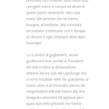
rinnovare tutti insieme. Molti sono stati
i progetti messi in campo ed alcuni di
questi hanno veramente dato una
mano alle persone che ne hanno
bisogno, al territorio, alla comunità
anconitana. Continuare così è dunque
un dovere e ogni rotariano deve dare
l’esempio.
Lo scambio di gagliardetti, alcuni
graditissimi doni portati ai Presidenti
dei club e infine la dichiarazione
d’intenti dei tre club del capoluogo che
si sono rinsaldati nelle fila guardando al
nuovo anno e al rinnovato slancio dei
neopresidenti entranti hanno alla fine
strappato emozioni ed applausi per i
quasi duecento presenti che hanno