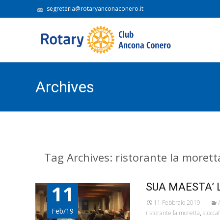
segreteria@rotaryanconaconero.it
Archives
Tag Archives: ristorante la morett
11
SUA MAESTA’ 
11 Febbraio 2019
Feb/19
ristorante la moretta
,
stoccaf