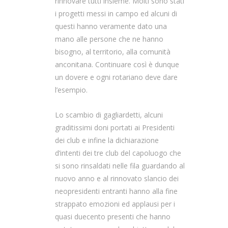
rinnovare tutti insieme. Molti sono stati
i progetti messi in campo ed alcuni di
questi hanno veramente dato una
mano alle persone che ne hanno
bisogno, al territorio, alla comunità
anconitana. Continuare così è dunque
un dovere e ogni rotariano deve dare
l’esempio.
Lo scambio di gagliardetti, alcuni
graditissimi doni portati ai Presidenti
dei club e infine la dichiarazione
d’intenti dei tre club del capoluogo che
si sono rinsaldati nelle fila guardando al
nuovo anno e al rinnovato slancio dei
neopresidenti entranti hanno alla fine
strappato emozioni ed applausi per i
quasi duecento presenti che hanno