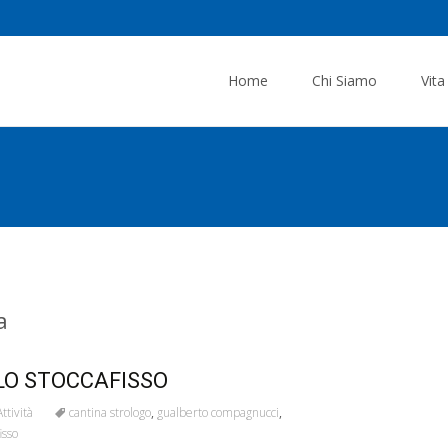
Skip
to
Home
Chi Siamo
Vita
content
a
LO STOCCAFISSO
Attività
cantina strologo
,
gualberto compagnucci
,
isso