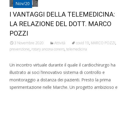
Nov/20
I VANTAGGI DELLA TELEMEDICINA:
LA RELAZIONE DEL DOTT. MARCO
POZZI
3 Novembre 2020
Attività
covid 19
,
MARCO POZZI
,
prevenzione
,
rotary ancona conero
,
telemedicina
Un incontro virtuale durante il quale il cardiochirurgo ha
illustrato ai soci l’innovativo sistema di controllo e
monitoraggio a distanza dei pazienti. Presto la prima
sperimentazione nelle Marche. Un progetto ambizioso e
Read More…