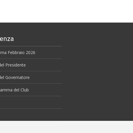
denza
ma Febbraio 2026
del Presidente
del Governatore
ramma del Club
i